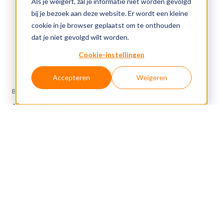
Als je weigert, zal je informatie niet worden gevolgd
ISMS
bij je bezoek aan deze website. Er wordt een kleine
cookie in je browser geplaatst om te onthouden
Privacybescherming / AVG
dat je niet gevolgd wilt worden.
Blog
Cookie-instellingen
Whitepaper & E-books
Accepteren
Weigeren
Base27 is onderdeel van Axxemble B.V.
Over Base27
Cookiebeleid
Privacyverklaring
Responsibility disclosure