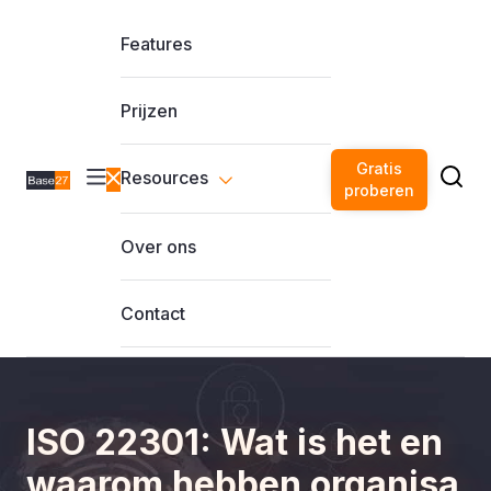
Features
Prijzen
Gratis
Resources
proberen
Over ons
Contact
ISO 22301: Wat is het en
waarom hebben organisa