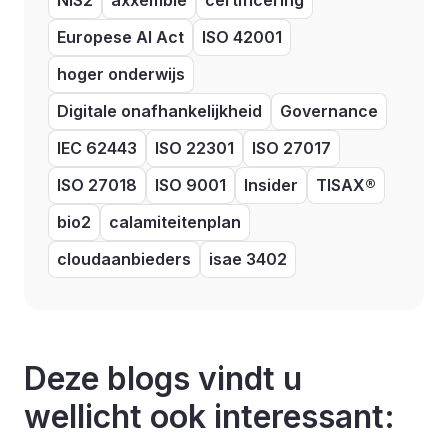
NIS2
axxemble
certificering
Europese AI Act
ISO 42001
hoger onderwijs
Digitale onafhankelijkheid
Governance
IEC 62443
ISO 22301
ISO 27017
ISO 27018
ISO 9001
Insider
TISAX®
bio2
calamiteitenplan
cloudaanbieders
isae 3402
Deze blogs vindt u
wellicht ook interessant: