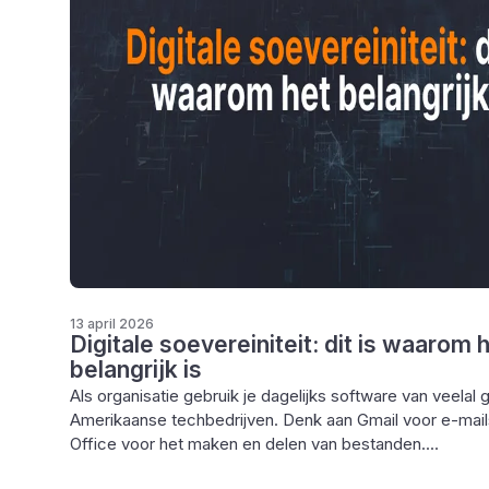
13 april 2026
Digitale soevereiniteit: dit is waarom 
belangrijk is
Als organisatie gebruik je dagelijks software van veelal 
Amerikaanse techbedrijven. Denk aan Gmail voor e-mail
Office voor het maken en delen van bestanden....