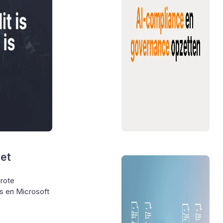
het
grote
s en Microsoft