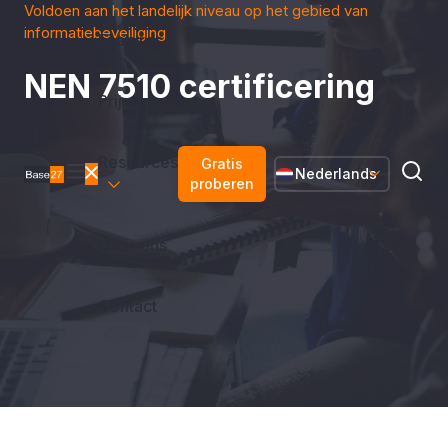
Voldoen aan het landelijk niveau op het gebied van
informatiebeveiliging
Features
NEN 7510 certificering
Prijzen
Resources
Gratis
Nederlands
proberen
Over ons
Contact