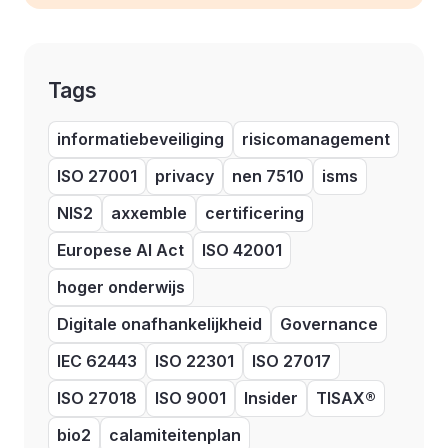
Tags
informatiebeveiliging
risicomanagement
ISO 27001
privacy
nen 7510
isms
NIS2
axxemble
certificering
Europese AI Act
ISO 42001
hoger onderwijs
Digitale onafhankelijkheid
Governance
IEC 62443
ISO 22301
ISO 27017
ISO 27018
ISO 9001
Insider
TISAX®
bio2
calamiteitenplan