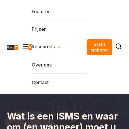
Features
Prijzen
Gratis
Resources
proberen
Over ons
Contact
Wat is een ISMS en waar
om (en wanneer) moet u