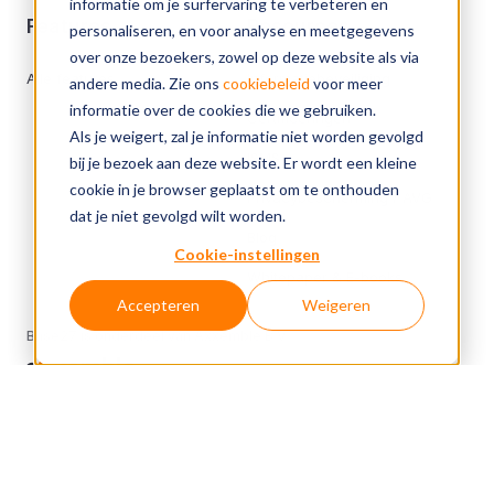
informatie om je surfervaring te verbeteren en
Features
Resources
personaliseren, en voor analyse en meetgegevens
over onze bezoekers, zowel op deze website als via
Alle features
Informatiebeveiliging
andere media. Zie ons
cookiebeleid
voor meer
informatie over de cookies die we gebruiken.
Certificeringen
Als je weigert, zal je informatie niet worden gevolgd
ISMS
bij je bezoek aan deze website. Er wordt een kleine
cookie in je browser geplaatst om te onthouden
Privacybescherming / AVG
dat je niet gevolgd wilt worden.
Blog
Cookie-instellingen
Whitepaper & E-books
Accepteren
Weigeren
Base27 is onderdeel van Axxemble B.V.
Over Base27
Cookiebeleid
Privacyverklaring
Responsibility disclosure