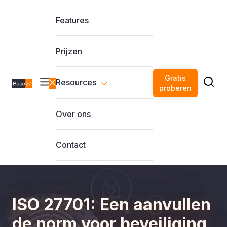
Features
Prijzen
Gratis
Resources
proberen
Over ons
Contact
ISO 27701: Een aanvullen
de norm voor beveiliging